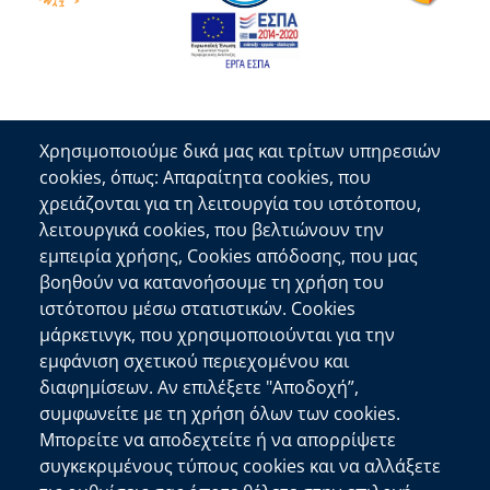
Χρησιμοποιούμε δικά μας και τρίτων υπηρεσιών
cookies, όπως: Απαραίτητα cookies, που
Επικοινωνία
χρειάζονται για τη λειτουργία του ιστότοπου,
λειτουργικά cookies, που βελτιώνουν την
Αποκεντρωμένη Διοίκηση Κρήτης
εμπειρία χρήσης, Cookies απόδοσης, που μας
Πλατεία Κουντουριώτη 71202 Ηράκλειο
βοηθούν να κατανοήσουμε τη χρήση του
Επικοινωνήστε μαζί μας
ιστότοπου μέσω στατιστικών. Cookies
μάρκετινγκ, που χρησιμοποιούνται για την
Χρήσιμοι Σύνδεσμοι
εμφάνιση σχετικού περιεχομένου και
Ελληνική Κυβέρνηση
διαφημίσεων. Αν επιλέξετε "Αποδοχή”,
Ευρωπαϊκή Επιτροπή
συμφωνείτε με τη χρήση όλων των cookies.
Μπορείτε να αποδεχτείτε ή να απορρίψετε
Πληροφορίες Ιστότοπου
συγκεκριμένους τύπους cookies και να αλλάξετε
Διαύγεια