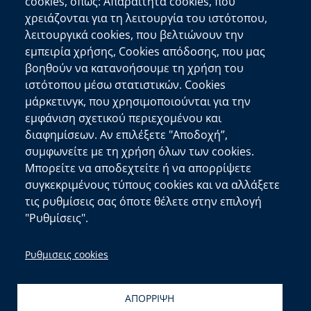
cookies, όπως: Απαραίτητα cookies, που
Επικοινωνία
χρειάζονται για τη λειτουργία του ιστότοπου,
λειτουργικά cookies, που βελτιώνουν την
Αποκεντρωμένη Διοίκηση Κρήτης
εμπειρία χρήσης, Cookies απόδοσης, που μας
Πλατεία Κουντουριώτη 71202 Ηράκλειο
βοηθούν να κατανοήσουμε τη χρήση του
Επικοινωνήστε μαζί μας
ιστότοπου μέσω στατιστικών. Cookies
μάρκετινγκ, που χρησιμοποιούνται για την
Χρήσιμοι Σύνδεσμοι
εμφάνιση σχετικού περιεχομένου και
Ελληνική Κυβέρνηση
διαφημίσεων. Αν επιλέξετε "Αποδοχή”,
Ευρωπαϊκή Επιτροπή
συμφωνείτε με τη χρήση όλων των cookies.
Μπορείτε να αποδεχτείτε ή να απορρίψετε
Πληροφορίες Ιστότοπου
συγκεκριμένους τύπους cookies και να αλλάξετε
Διαύγεια
τις ρυθμίσεις σας όποτε θέλετε στην επιλογή
Δήλωση Προσβασιμότητας
"Ρυθμίσεις".
copyright © 2026
Δ/νση Πληροφορικής και
Ρυθμισεις cookies
Επικοινωνιών
| Ανάπτυξη:
Τμ. Σχεδιασμού και
Υποστήριξης Συστημάτων
&
Αιγαίου Solutions
ΑΠΟΡΡΙΨΗ