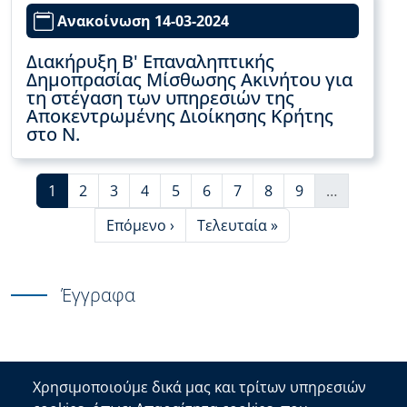
Ανακοίνωση 14-03-2024
Διακήρυξη Β' Επαναληπτικής
Δημοπρασίας Μίσθωσης Ακινήτου για
τη στέγαση των υπηρεσιών της
Αποκεντρωμένης Διοίκησης Κρήτης
στο Ν.
Τρέχουσα σελίδα
Page
Page
Page
Page
Page
Page
Page
Page
1
2
3
4
5
6
7
8
9
…
More pages
Next page
Last page
Επόμενο ›
Τελευταία »
Έγγραφα
Χρησιμοποιούμε δικά μας και τρίτων υπηρεσιών