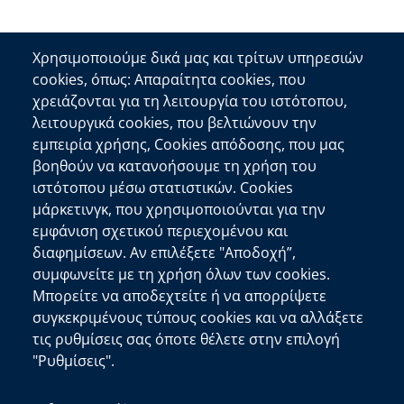
Χρησιμοποιούμε δικά μας και τρίτων υπηρεσιών
cookies, όπως: Απαραίτητα cookies, που
Επικοινωνία
χρειάζονται για τη λειτουργία του ιστότοπου,
λειτουργικά cookies, που βελτιώνουν την
Αποκεντρωμένη Διοίκηση Κρήτης
εμπειρία χρήσης, Cookies απόδοσης, που μας
Πλατεία Κουντουριώτη 71202 Ηράκλειο
βοηθούν να κατανοήσουμε τη χρήση του
Επικοινωνήστε μαζί μας
ιστότοπου μέσω στατιστικών. Cookies
μάρκετινγκ, που χρησιμοποιούνται για την
Χρήσιμοι Σύνδεσμοι
εμφάνιση σχετικού περιεχομένου και
Ελληνική Κυβέρνηση
διαφημίσεων. Αν επιλέξετε "Αποδοχή”,
Ευρωπαϊκή Επιτροπή
συμφωνείτε με τη χρήση όλων των cookies.
Μπορείτε να αποδεχτείτε ή να απορρίψετε
Πληροφορίες Ιστότοπου
συγκεκριμένους τύπους cookies και να αλλάξετε
Διαύγεια
τις ρυθμίσεις σας όποτε θέλετε στην επιλογή
Δήλωση Προσβασιμότητας
"Ρυθμίσεις".