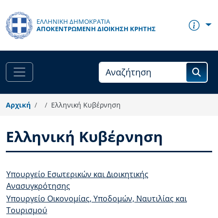
Παράκαμψη προς το κυρίως περιεχόμενο
ΕΛΛΗΝΙΚΗ ΔΗΜΟΚΡΑΤΙΑ
ΑΠΟΚΕΝΤΡΩΜΈΝΗ ΔΙΟΊΚΗΣΗ ΚΡΉΤΗΣ
Αρχική
Ελληνική Κυβέρνηση
Ελληνική Κυβέρνηση
Body
Υπουργείο Εσωτερικών και Διοικητικής
Ανασυγκρότησης
Υπουργείο Οικονομίας, Υποδομών, Ναυτιλίας και
Τουρισμού