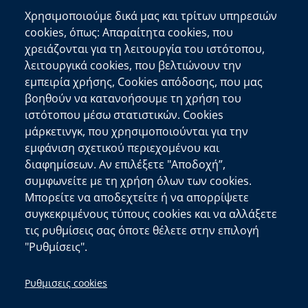
Ελληνική Κυβέρνηση
Χρησιμοποιούμε δικά μας και τρίτων υπηρεσιών
Ευρωπαϊκή Επιτροπή
cookies, όπως: Απαραίτητα cookies, που
Πληροφορίες Ιστότοπου
χρειάζονται για τη λειτουργία του ιστότοπου,
λειτουργικά cookies, που βελτιώνουν την
Διαύγεια
εμπειρία χρήσης, Cookies απόδοσης, που μας
Δήλωση Προσβασιμότητας
βοηθούν να κατανοήσουμε τη χρήση του
ιστότοπου μέσω στατιστικών. Cookies
copyright © 2026
Δ/νση Πληροφορικής και
μάρκετινγκ, που χρησιμοποιούνται για την
Επικοινωνιών
| Ανάπτυξη:
Τμ. Σχεδιασμού και
εμφάνιση σχετικού περιεχομένου και
Υποστήριξης Συστημάτων
&
Αιγαίου Solutions
διαφημίσεων. Αν επιλέξετε "Αποδοχή”,
συμφωνείτε με τη χρήση όλων των cookies.
Μπορείτε να αποδεχτείτε ή να απορρίψετε
συγκεκριμένους τύπους cookies και να αλλάξετε
τις ρυθμίσεις σας όποτε θέλετε στην επιλογή
"Ρυθμίσεις".
Ρυθμισεις cookies