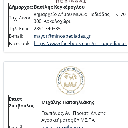
Δήμαρχος:
Βασίλης Κεγκέρογλου
Δημαρχείο Δήμου Μινώα Πεδιάδας, Τ.Κ. 70
Ταχ. Δ/νση:
300, Αρκαλοχώρι
Τηλ. Επικ.:
2891 340335
E-mail:
mayor@minoapediadas.gr
Facebook:
https://www.facebook.com/minoapediadas.
Επιστ.
Μιχάλης Παπαηλιάκης
Σύμβουλος:
Γεωπόνος, Αν. Προϊστ. Δ/νσης
Αγροκτήματος ΕΛ.ΜΕ.ΠΑ.
E-mail:
papailiakis@hmu.gr