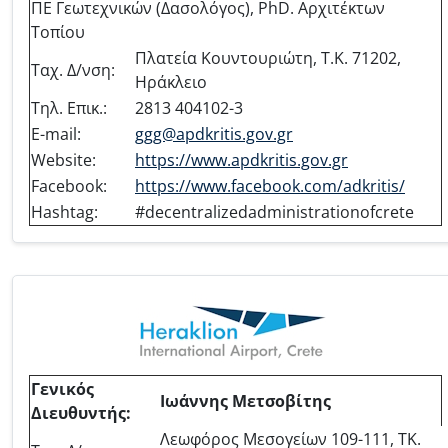
ΠΕ Γεωτεχνικών (Δασολόγος), PhD. Αρχιτέκτων
Τοπίου
Πλατεία Κουντουριώτη, Τ.Κ. 71202,
Ταχ. Δ/νση:
Ηράκλειο
Τηλ. Επικ.:
2813 404102-3
E-mail:
ggg@apdkritis.gov.gr
Website:
https://www.apdkritis.gov.gr
Facebook:
https://www.facebook.com/adkritis/
Hashtag:
#decentralizedadministrationofcrete
Γενικός
Ιωάννης Μετσοβίτης
Διευθυντής:
Λεωφόρος Μεσογείων 109-111, ΤΚ.