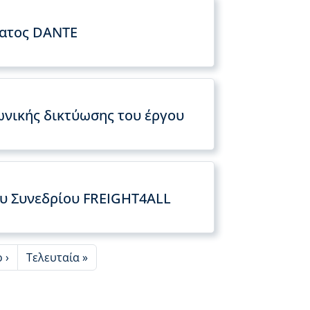
ματος DANTE
ωνικής δικτύωσης του έργου
ου Συνεδρίου FREIGHT4ALL
ge
Last page
 ›
Τελευταία »