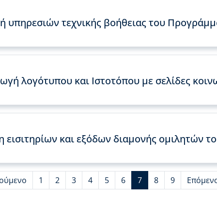
ή υπηρεσιών τεχνικής βοήθειας του Προγράμ
ωγή λογότυπου και Ιστοτόπου με σελίδες κοιν
η εισιτηρίων και εξόδων διαμονής ομιλητών τ
ύμενη σελίδα
Page
Page
Page
Page
Page
Page
Τρέχουσα σελίδα
Page
Page
Next pa
γούμενο
1
2
3
4
5
6
7
8
9
Επόμενο