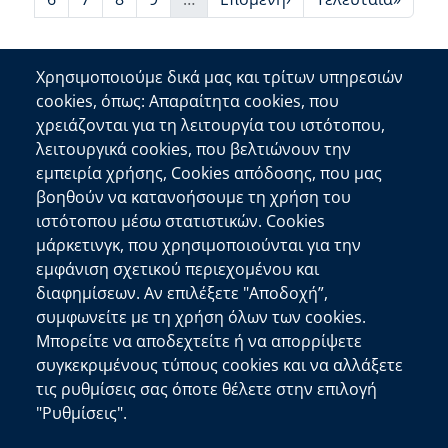
More pages
Χρησιμοποιούμε δικά μας και τρίτων υπηρεσιών
cookies, όπως: Απαραίτητα cookies, που
Επικοινωνία
χρειάζονται για τη λειτουργία του ιστότοπου,
λειτουργικά cookies, που βελτιώνουν την
Αποκεντρωμένη Διοίκηση Κρήτης
εμπειρία χρήσης, Cookies απόδοσης, που μας
Πλατεία Κουντουριώτη 71202 Ηράκλειο
βοηθούν να κατανοήσουμε τη χρήση του
Επικοινωνήστε μαζί μας
ιστότοπου μέσω στατιστικών. Cookies
μάρκετινγκ, που χρησιμοποιούνται για την
Χρήσιμοι Σύνδεσμοι
εμφάνιση σχετικού περιεχομένου και
Ελληνική Κυβέρνηση
διαφημίσεων. Αν επιλέξετε "Αποδοχή”,
Ευρωπαϊκή Επιτροπή
συμφωνείτε με τη χρήση όλων των cookies.
Μπορείτε να αποδεχτείτε ή να απορρίψετε
Πληροφορίες Ιστότοπου
συγκεκριμένους τύπους cookies και να αλλάξετε
Διαύγεια
τις ρυθμίσεις σας όποτε θέλετε στην επιλογή
Δήλωση Προσβασιμότητας
"Ρυθμίσεις".