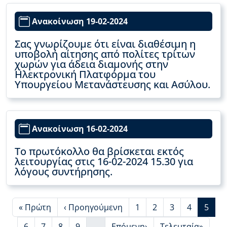
Ανακοίνωση 19-02-2024
Σας γνωρίζουμε ότι είναι διαθέσιμη η
υποβολή αίτησης από πολίτες τρίτων
χωρών για άδεια διαμονής στην
Ηλεκτρονική Πλατφόρμα του
Υπουργείου Μετανάστευσης και Ασύλου.
Ανακοίνωση 16-02-2024
Το πρωτόκολλο θα βρίσκεται εκτός
λειτουργίας στις 16-02-2024 15.30 για
λόγους συντήρησης.
First page
Προηγούμενη σελίδα
Page
Page
Page
Page
Τρέχο
« Πρώτη
‹ Προηγούμενη
1
2
3
4
5
Page
Page
Page
Page
Next page
Last page
6
7
8
9
…
Επόμενη›
Τελευταία»