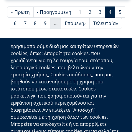
First page
Προηγούμενη σελίδα
Page
Page
Page
Τρέχουσα 
Page
« Πρώτη
‹ Προηγούμενη
1
2
3
4
5
Page
Page
Page
Page
Next page
Last page
6
7
8
9
…
Επόμενη›
Τελευταία»
More pages
Χρησιμοποιούμε δικά μας και τρίτων υπηρεσιών
cookies, όπως: Απαραίτητα cookies, που
Επικοινωνία
χρειάζονται για τη λειτουργία του ιστότοπου,
λειτουργικά cookies, που βελτιώνουν την
Αποκεντρωμένη Διοίκηση Κρήτης
εμπειρία χρήσης, Cookies απόδοσης, που μας
Πλατεία Κουντουριώτη 71202 Ηράκλειο
βοηθούν να κατανοήσουμε τη χρήση του
Επικοινωνήστε μαζί μας
ιστότοπου μέσω στατιστικών. Cookies
μάρκετινγκ, που χρησιμοποιούνται για την
Χρήσιμοι Σύνδεσμοι
εμφάνιση σχετικού περιεχομένου και
Ελληνική Κυβέρνηση
διαφημίσεων. Αν επιλέξετε "Αποδοχή”,
Ευρωπαϊκή Επιτροπή
συμφωνείτε με τη χρήση όλων των cookies.
Μπορείτε να αποδεχτείτε ή να απορρίψετε
Πληροφορίες Ιστότοπου
συγκεκριμένους τύπους cookies και να αλλάξετε