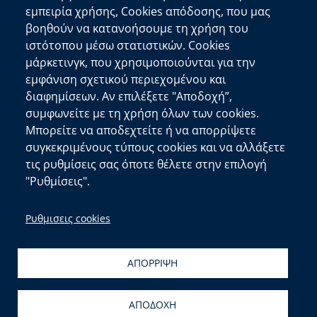
Αποκεντρωμένη Διοίκηση Κρήτης
εμπειρία χρήσης, Cookies απόδοσης, που μας
Πλατεία Κουντουριώτη 71202 Ηράκλειο
βοηθούν να κατανοήσουμε τη χρήση του
Επικοινωνήστε μαζί μας
ιστότοπου μέσω στατιστικών. Cookies
μάρκετινγκ, που χρησιμοποιούνται για την
Χρήσιμοι Σύνδεσμοι
εμφάνιση σχετικού περιεχομένου και
Ελληνική Κυβέρνηση
διαφημίσεων. Αν επιλέξετε "Αποδοχή”,
Ευρωπαϊκή Επιτροπή
συμφωνείτε με τη χρήση όλων των cookies.
Μπορείτε να αποδεχτείτε ή να απορρίψετε
Πληροφορίες Ιστότοπου
συγκεκριμένους τύπους cookies και να αλλάξετε
Διαύγεια
τις ρυθμίσεις σας όποτε θέλετε στην επιλογή
Δήλωση Προσβασιμότητας
"Ρυθμίσεις".
copyright © 2026
Δ/νση Πληροφορικής και
Ρυθμισεις cookies
Επικοινωνιών
| Ανάπτυξη:
Τμ. Σχεδιασμού και
Υποστήριξης Συστημάτων
&
Αιγαίου Solutions
ΑΠΟΡΡΙΨΗ
ΑΠΟΔΟΧΗ