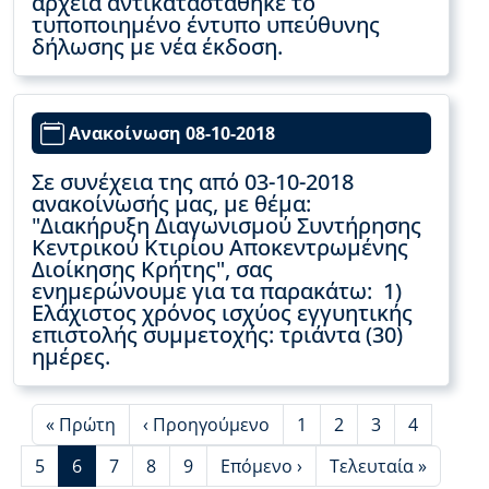
αρχεία αντικαταστάθηκε το
τυποποιημένο έντυπο υπεύθυνης
δήλωσης με νέα έκδοση.
Ανακοίνωση 08-10-2018
Σε συνέχεια της από 03-10-2018
ανακοίνωσής μας, με θέμα:
"Διακήρυξη Διαγωνισμού Συντήρησης
Κεντρικού Κτιρίου Αποκεντρωμένης
Διοίκησης Κρήτης", σας
ενημερώνουμε για τα παρακάτω: 1)
Ελάχιστος χρόνος ισχύος εγγυητικής
επιστολής συμμετοχής: τριάντα (30)
ημέρες.
First page
Προηγούμενη σελίδα
Page
Page
Page
Page
« Πρώτη
‹ Προηγούμενο
1
2
3
4
Page
Τρέχουσα σελίδα
Page
Page
Page
Next page
Last page
5
6
7
8
9
Επόμενο ›
Τελευταία »