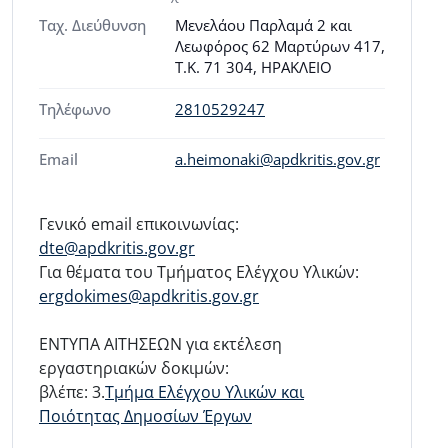
Ταχ. Διεύθυνση
Μενελάου Παρλαμά 2 και
Λεωφόρος 62 Μαρτύρων 417,
Τ.Κ. 71 304, ΗΡΑΚΛΕΙΟ
Τηλέφωνο
2810529247
Email
a.heimonaki@apdkritis.gov.gr
Γενικό email επικοινωνίας:
dte@apdkritis.gov.gr
Για θέματα του Τμήματος Ελέγχου Υλικών:
ergdokimes@apdkritis.gov.gr
ΕΝΤΥΠΑ ΑΙΤΗΣΕΩΝ για εκτέλεση
εργαστηριακών δοκιμών:
βλέπε: 3.
Τμήμα Ελέγχου Υλικών και
Ποιότητας Δημοσίων Έργων