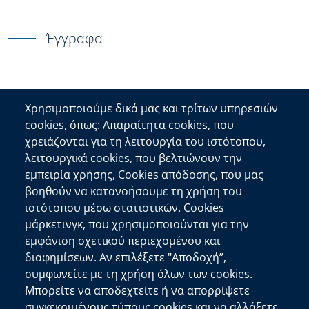
Έγγραφα
Χρησιμοποιούμε δικά μας και τρίτων υπηρεσιών
cookies, όπως: Απαραίτητα cookies, που
Επικοινωνία
χρειάζονται για τη λειτουργία του ιστότοπου,
λειτουργικά cookies, που βελτιώνουν την
Αποκεντρωμένη Διοίκηση Κρήτης
εμπειρία χρήσης, Cookies απόδοσης, που μας
Πλατεία Κουντουριώτη 71202 Ηράκλειο
βοηθούν να κατανοήσουμε τη χρήση του
Επικοινωνήστε μαζί μας
ιστότοπου μέσω στατιστικών. Cookies
μάρκετινγκ, που χρησιμοποιούνται για την
Χρήσιμοι Σύνδεσμοι
εμφάνιση σχετικού περιεχομένου και
Ελληνική Κυβέρνηση
διαφημίσεων. Αν επιλέξετε "Αποδοχή”,
Ευρωπαϊκή Επιτροπή
συμφωνείτε με τη χρήση όλων των cookies.
Μπορείτε να αποδεχτείτε ή να απορρίψετε
Πληροφορίες Ιστότοπου
συγκεκριμένους τύπους cookies και να αλλάξετε