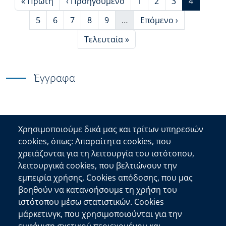
First page
Προηγούμενη σελίδα
Page
Page
Page
Τρέχουσα
« Πρώτη
‹ Προηγούμενο
1
2
3
4
Page
Page
Page
Page
Page
Next page
5
6
7
8
9
…
Επόμενο ›
More pages
Last page
Τελευταία »
Έγγραφα
Χρησιμοποιούμε δικά μας και τρίτων υπηρεσιών
cookies, όπως: Απαραίτητα cookies, που
Επικοινωνία
χρειάζονται για τη λειτουργία του ιστότοπου,
λειτουργικά cookies, που βελτιώνουν την
Αποκεντρωμένη Διοίκηση Κρήτης
εμπειρία χρήσης, Cookies απόδοσης, που μας
Πλατεία Κουντουριώτη 71202 Ηράκλειο
βοηθούν να κατανοήσουμε τη χρήση του
Επικοινωνήστε μαζί μας
ιστότοπου μέσω στατιστικών. Cookies
μάρκετινγκ, που χρησιμοποιούνται για την
Χρήσιμοι Σύνδεσμοι