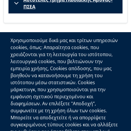
ΠΣΕΑ
Χρησιμοποιούμε δικά μας και τρίτων υπηρεσιών
cookies, όπως: Απαραίτητα cookies, που
Επικοινωνία
χρειάζονται για τη λειτουργία του ιστότοπου,
λειτουργικά cookies, που βελτιώνουν την
Αποκεντρωμένη Διοίκηση Κρήτης
εμπειρία χρήσης, Cookies απόδοσης, που μας
Πλατεία Κουντουριώτη 71202 Ηράκλειο
βοηθούν να κατανοήσουμε τη χρήση του
Επικοινωνήστε μαζί μας
ιστότοπου μέσω στατιστικών. Cookies
μάρκετινγκ, που χρησιμοποιούνται για την
Χρήσιμοι Σύνδεσμοι
εμφάνιση σχετικού περιεχομένου και
Ελληνική Κυβέρνηση
διαφημίσεων. Αν επιλέξετε "Αποδοχή”,
Ευρωπαϊκή Επιτροπή
συμφωνείτε με τη χρήση όλων των cookies.
Μπορείτε να αποδεχτείτε ή να απορρίψετε
Πληροφορίες Ιστότοπου
συγκεκριμένους τύπους cookies και να αλλάξετε
Διαύγεια