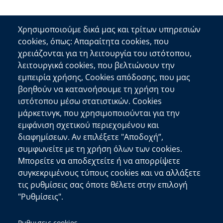
Χρησιμοποιούμε δικά μας και τρίτων υπηρεσιών
cookies, όπως: Απαραίτητα cookies, που
Επικοινωνία
χρειάζονται για τη λειτουργία του ιστότοπου,
λειτουργικά cookies, που βελτιώνουν την
Αποκεντρωμένη Διοίκηση Κρήτης
εμπειρία χρήσης, Cookies απόδοσης, που μας
Πλατεία Κουντουριώτη 71202 Ηράκλειο
βοηθούν να κατανοήσουμε τη χρήση του
Επικοινωνήστε μαζί μας
ιστότοπου μέσω στατιστικών. Cookies
μάρκετινγκ, που χρησιμοποιούνται για την
Χρήσιμοι Σύνδεσμοι
εμφάνιση σχετικού περιεχομένου και
Ελληνική Κυβέρνηση
διαφημίσεων. Αν επιλέξετε "Αποδοχή”,
Ευρωπαϊκή Επιτροπή
συμφωνείτε με τη χρήση όλων των cookies.
Μπορείτε να αποδεχτείτε ή να απορρίψετε
Πληροφορίες Ιστότοπου
συγκεκριμένους τύπους cookies και να αλλάξετε
Διαύγεια
τις ρυθμίσεις σας όποτε θέλετε στην επιλογή
Δήλωση Προσβασιμότητας
"Ρυθμίσεις".
copyright © 2026
Δ/νση Πληροφορικής και
Ρυθμισεις cookies