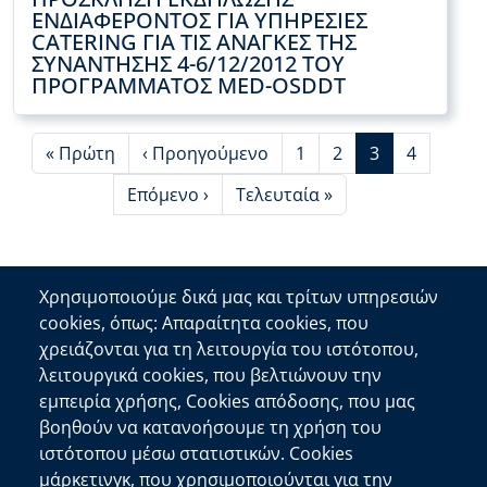
ΕΝΔΙΑΦΕΡΟΝΤΟΣ ΓΙΑ ΥΠΗΡΕΣΙΕΣ
CATERING ΓΙΑ ΤΙΣ ΑΝΑΓΚΕΣ ΤΗΣ
ΣΥΝΑΝΤΗΣΗΣ 4-6/12/2012 ΤΟΥ
ΠΡΟΓΡΑΜΜΑΤΟΣ MED-OSDDT
First page
Προηγούμενη σελίδα
Page
Page
Τρέχουσα σελ
Page
« Πρώτη
‹ Προηγούμενο
1
2
3
4
Next page
Last page
Επόμενο ›
Τελευταία »
Χρησιμοποιούμε δικά μας και τρίτων υπηρεσιών
cookies, όπως: Απαραίτητα cookies, που
Επικοινωνία
χρειάζονται για τη λειτουργία του ιστότοπου,
λειτουργικά cookies, που βελτιώνουν την
Αποκεντρωμένη Διοίκηση Κρήτης
εμπειρία χρήσης, Cookies απόδοσης, που μας
Πλατεία Κουντουριώτη 71202 Ηράκλειο
βοηθούν να κατανοήσουμε τη χρήση του
Επικοινωνήστε μαζί μας
ιστότοπου μέσω στατιστικών. Cookies
μάρκετινγκ, που χρησιμοποιούνται για την
Χρήσιμοι Σύνδεσμοι