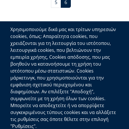
Page
Τρέχουσα σελίδα
5
6
Χρησιμοποιούμε δικά μας και τρίτων υπηρεσιών
cookies, όπως: Απαραίτητα cookies, που
Επικοινωνία
χρειάζονται για τη λειτουργία του ιστότοπου,
λειτουργικά cookies, που βελτιώνουν την
Αποκεντρωμένη Διοίκηση Κρήτης
εμπειρία χρήσης, Cookies απόδοσης, που μας
Πλατεία Κουντουριώτη 71202 Ηράκλειο
βοηθούν να κατανοήσουμε τη χρήση του
Επικοινωνήστε μαζί μας
ιστότοπου μέσω στατιστικών. Cookies
μάρκετινγκ, που χρησιμοποιούνται για την
Χρήσιμοι Σύνδεσμοι
εμφάνιση σχετικού περιεχομένου και
Ελληνική Κυβέρνηση
διαφημίσεων. Αν επιλέξετε "Αποδοχή”,
Ευρωπαϊκή Επιτροπή
συμφωνείτε με τη χρήση όλων των cookies.
Μπορείτε να αποδεχτείτε ή να απορρίψετε
Πληροφορίες Ιστότοπου
συγκεκριμένους τύπους cookies και να αλλάξετε
Διαύγεια
τις ρυθμίσεις σας όποτε θέλετε στην επιλογή
Δήλωση Προσβασιμότητας
"Ρυθμίσεις".