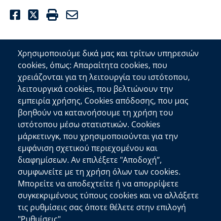
Facebook
Twitter
Print
Email
Χρησιμοποιούμε δικά μας και τρίτων υπηρεσιών
cookies, όπως: Απαραίτητα cookies, που
Επικοινωνία
χρειάζονται για τη λειτουργία του ιστότοπου,
λειτουργικά cookies, που βελτιώνουν την
Αποκεντρωμένη Διοίκηση Κρήτης
εμπειρία χρήσης, Cookies απόδοσης, που μας
Πλατεία Κουντουριώτη 71202 Ηράκλειο
βοηθούν να κατανοήσουμε τη χρήση του
Επικοινωνήστε μαζί μας
ιστότοπου μέσω στατιστικών. Cookies
μάρκετινγκ, που χρησιμοποιούνται για την
Χρήσιμοι Σύνδεσμοι
εμφάνιση σχετικού περιεχομένου και
Ελληνική Κυβέρνηση
διαφημίσεων. Αν επιλέξετε "Αποδοχή”,
Ευρωπαϊκή Επιτροπή
συμφωνείτε με τη χρήση όλων των cookies.
Μπορείτε να αποδεχτείτε ή να απορρίψετε
Πληροφορίες Ιστότοπου
συγκεκριμένους τύπους cookies και να αλλάξετε
Διαύγεια
τις ρυθμίσεις σας όποτε θέλετε στην επιλογή
Δήλωση Προσβασιμότητας
"Ρυθμίσεις".