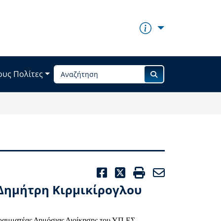
ους Πολίτες
FACEBOOK
TWITTER
PRINT
EMAIL
Δημήτρη Κιρμικίρογλου
ραμματέας Δημόσιας Διοίκησης του ΥΠ.ΕΣ.