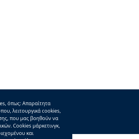
es, όπως: Απαραίτητα
Χρήσιμοι Σύνδεσμοι
Πλη
οπου, λειτουργικά cookies,
σης, που μας βοηθούν να
Ελληνική Κυβέρνηση
Δι
κών. Cookies μάρκετινγκ,
Ευρωπαϊκή Επιτροπή
Δή
ριεχομένου και