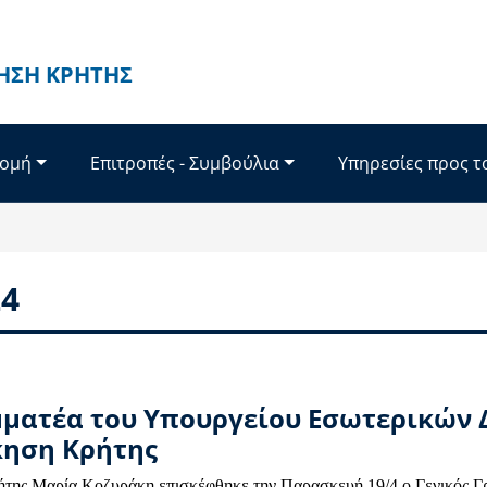
ΗΣΗ ΚΡΉΤΗΣ
Δομή
Επιτροπές - Συμβούλια
Υπηρεσίες προς τ
24
μματέα του Υπουργείου Εσωτερικών 
κηση Κρήτης
της Μαρία Κοζυράκη επισκέφθηκε την Παρασκευή 19/4 ο Γενικός Γ