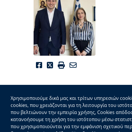
Facebook
Twitter
Print
Email
Χρησιμοποιούμε δικά μας και τρίτων υπηρεσιών cooki
Επικοινωνία
cookies, που χρειάζονται για τη λειτουργία του ιστότ
που βελτιώνουν την εμπειρία χρήσης, Cookies απόδο
Αποκεντρωμένη Διοίκηση Κρήτης
κατανοήσουμε τη χρήση του ιστότοπου μέσω στατιστι
Πλατεία Κουντουριώτη 71202 Ηράκλειο
που χρησιμοποιούνται για την εμφάνιση σχετικού πε
Επικοινωνήστε μαζί μας