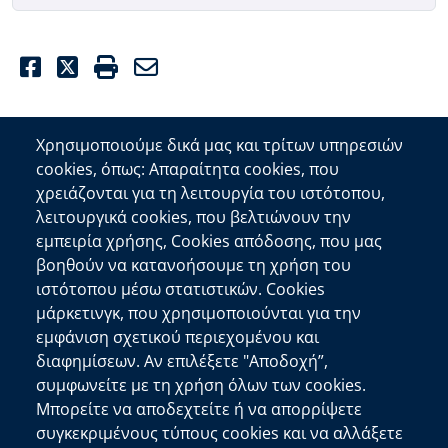
Facebook
Twitter
Print
Email
Χρησιμοποιούμε δικά μας και τρίτων υπηρεσιών
cookies, όπως: Απαραίτητα cookies, που
Επικοινωνία
χρειάζονται για τη λειτουργία του ιστότοπου,
λειτουργικά cookies, που βελτιώνουν την
Αποκεντρωμένη Διοίκηση Κρήτης
εμπειρία χρήσης, Cookies απόδοσης, που μας
Πλατεία Κουντουριώτη 71202 Ηράκλειο
βοηθούν να κατανοήσουμε τη χρήση του
Επικοινωνήστε μαζί μας
ιστότοπου μέσω στατιστικών. Cookies
μάρκετινγκ, που χρησιμοποιούνται για την
Χρήσιμοι Σύνδεσμοι
εμφάνιση σχετικού περιεχομένου και
Ελληνική Κυβέρνηση
διαφημίσεων. Αν επιλέξετε "Αποδοχή”,
Ευρωπαϊκή Επιτροπή
συμφωνείτε με τη χρήση όλων των cookies.
Μπορείτε να αποδεχτείτε ή να απορρίψετε
Πληροφορίες Ιστότοπου
συγκεκριμένους τύπους cookies και να αλλάξετε