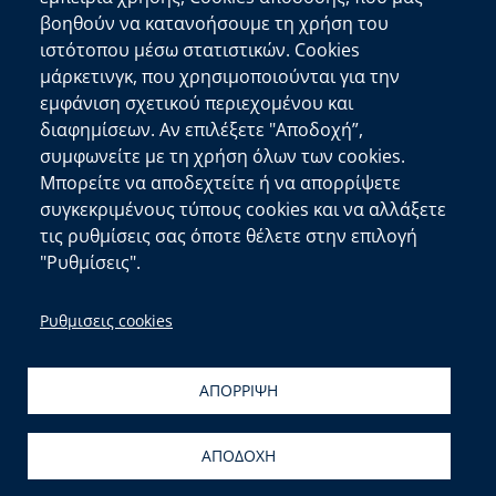
Πλατεία Κουντουριώτη 71202 Ηράκλειο
βοηθούν να κατανοήσουμε τη χρήση του
Επικοινωνήστε μαζί μας
ιστότοπου μέσω στατιστικών. Cookies
μάρκετινγκ, που χρησιμοποιούνται για την
Χρήσιμοι Σύνδεσμοι
εμφάνιση σχετικού περιεχομένου και
Ελληνική Κυβέρνηση
διαφημίσεων. Αν επιλέξετε "Αποδοχή”,
Ευρωπαϊκή Επιτροπή
συμφωνείτε με τη χρήση όλων των cookies.
Μπορείτε να αποδεχτείτε ή να απορρίψετε
Πληροφορίες Ιστότοπου
συγκεκριμένους τύπους cookies και να αλλάξετε
Διαύγεια
τις ρυθμίσεις σας όποτε θέλετε στην επιλογή
Δήλωση Προσβασιμότητας
"Ρυθμίσεις".
copyright © 2026
Δ/νση Πληροφορικής και
Ρυθμισεις cookies
Επικοινωνιών
| Ανάπτυξη:
Τμ. Σχεδιασμού και
Υποστήριξης Συστημάτων
&
Αιγαίου Solutions
ΑΠΟΡΡΙΨΗ
ΑΠΟΔΟΧΗ