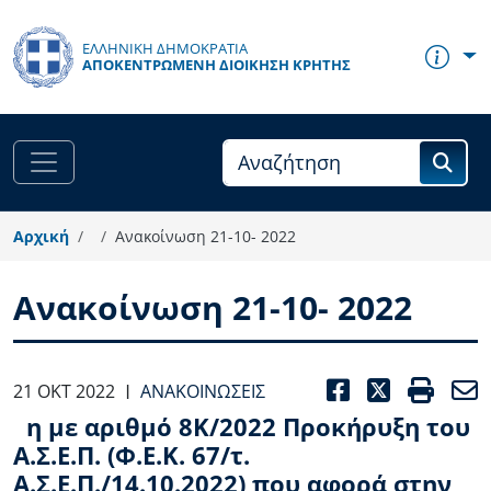
Παράκαμψη προς το κυρίως περιεχόμενο
ΕΛΛΗΝΙΚΗ ΔΗΜΟΚΡΑΤΙΑ
ΑΠΟΚΕΝΤΡΩΜΈΝΗ ΔΙΟΊΚΗΣΗ ΚΡΉΤΗΣ
Αρχική
Ανακοίνωση 21-10- 2022
Ανακοίνωση 21-10- 2022
FACEBOO
TWITT
PRI
21 ΟΚΤ 2022
ΑΝΑΚΟΙΝΏΣΕΙΣ
|
η με αριθμό 8Κ/2022 Προκήρυξη του
Α.Σ.Ε.Π. (Φ.Ε.Κ. 67/τ.
Α.Σ.Ε.Π./14.10.2022) που αφορά στην