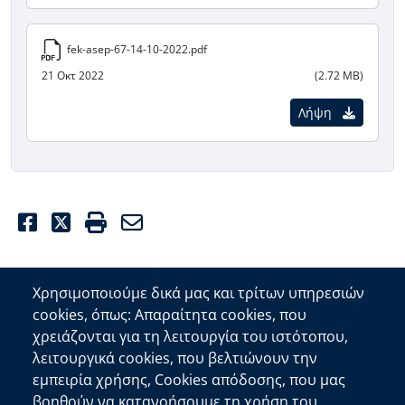
fek-asep-67-14-10-2022.pdf
21 Οκτ 2022
(2.72 MB)
Λήψη
Facebook
Twitter
Print
Email
Χρησιμοποιούμε δικά μας και τρίτων υπηρεσιών
cookies, όπως: Απαραίτητα cookies, που
Επικοινωνία
χρειάζονται για τη λειτουργία του ιστότοπου,
λειτουργικά cookies, που βελτιώνουν την
Αποκεντρωμένη Διοίκηση Κρήτης
εμπειρία χρήσης, Cookies απόδοσης, που μας
Πλατεία Κουντουριώτη 71202 Ηράκλειο
βοηθούν να κατανοήσουμε τη χρήση του