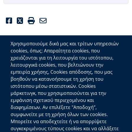
Facebook
Twitter
Print
Email
Χρησιμοποιούμε δικά μας και τρίτων υπηρεσιών
cookies, όπως: Απαραίτητα cookies, που
Επικοινωνία
χρειάζονται για τη λειτουργία του ιστότοπου,
λειτουργικά cookies, που βελτιώνουν την
Αποκεντρωμένη Διοίκηση Κρήτης
εμπειρία χρήσης, Cookies απόδοσης, που μας
Πλατεία Κουντουριώτη 71202 Ηράκλειο
βοηθούν να κατανοήσουμε τη χρήση του
Επικοινωνήστε μαζί μας
ιστότοπου μέσω στατιστικών. Cookies
μάρκετινγκ, που χρησιμοποιούνται για την
Χρήσιμοι Σύνδεσμοι
εμφάνιση σχετικού περιεχομένου και
Ελληνική Κυβέρνηση
διαφημίσεων. Αν επιλέξετε "Αποδοχή”,
Ευρωπαϊκή Επιτροπή
συμφωνείτε με τη χρήση όλων των cookies.
Μπορείτε να αποδεχτείτε ή να απορρίψετε
Πληροφορίες Ιστότοπου
συγκεκριμένους τύπους cookies και να αλλάξετε