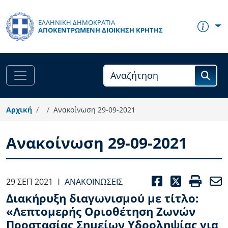
Παράκαμψη προς το κυρίως περιεχόμενο
ΕΛΛΗΝΙΚΗ ΔΗΜΟΚΡΑΤΙΑ
ΑΠΟΚΕΝΤΡΩΜΈΝΗ ΔΙΟΊΚΗΣΗ ΚΡΉΤΗΣ
Αρχική
Ανακοίνωση 29-09-2021
Ανακοίνωση 29-09-2021
FACEBOO
TWITT
PRI
29 ΣΕΠ 2021
ΑΝΑΚΟΙΝΏΣΕΙΣ
|
Διακήρυξη διαγωνισμού με τίτλο:
«Λεπτομερής Οριοθέτηση Ζωνών
Προστασίας Σημείων Υδροληψίας για