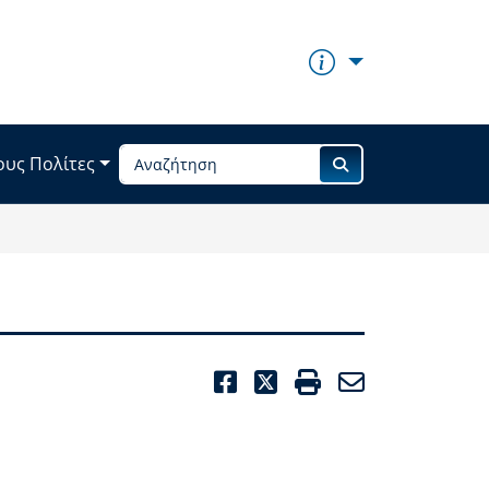
ους Πολίτες
FACEBOOK
TWITTER
PRINT
EMAIL