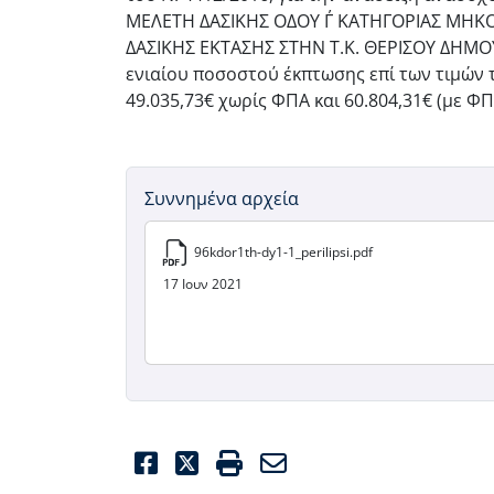
ΜΕΛΕΤΗ ΔΑΣΙΚΗΣ ΟΔΟΥ Γ΄ ΚΑΤΗΓΟΡΙΑΣ ΜΗΚ
ΔΑΣΙΚΗΣ ΕΚΤΑΣΗΣ ΣΤΗΝ Τ.Κ. ΘΕΡΙΣΟΥ ΔΗΜΟ
ενιαίου ποσοστού έκπτωσης επί των τιμών 
49.035,73€ χωρίς ΦΠΑ και 60.804,31€ (με ΦΠ
Συννημένα αρχεία
96kdor1th-dy1-1_perilipsi.pdf
17 Ιουν 2021
Facebook
Twitter
Print
Email