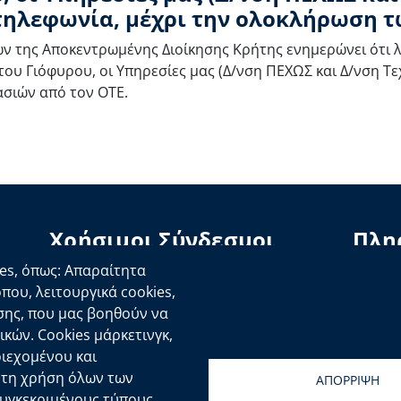
τηλεφωνία, μέχρι την ολοκλήρωση τ
ών της Αποκεντρωμένης Διοίκησης Κρήτης ενημερώνει ότι
ου Γιόφυρου, οι Υπηρεσίες μας (Δ/νση ΠΕΧΩΣ και Δ/νση Τ
ασιών από τον ΟΤΕ.
Χρήσιμοι Σύνδεσμοι
Πλη
Ελληνική Κυβέρνηση
Δι
es, όπως: Απαραίτητα
Ευρωπαϊκή Επιτροπή
Δή
οπου, λειτουργικά cookies,
σης, που μας βοηθούν να
κών. Cookies μάρκετινγκ,
ριεχομένου και
Επικοινωνιών
| Ανάπτυξη:
Τμ. Σχεδιασμού και Υποστήριξη
ε τη χρήση όλων των
ΑΠΟΡΡΙΨΗ
συγκεκριμένους τύπους