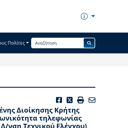
ους Πολίτες
FACEBOOK
TWITTER
PRINT
EMAIL
ένης Διοίκησης Κρήτης
ζωνικότητα τηλεφωνίας
 Δ/νση Τεχνικού Ελέγχου)