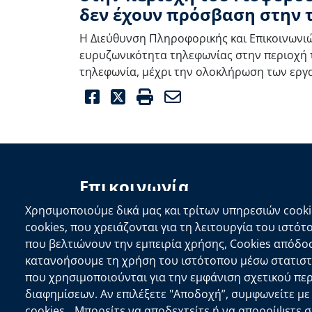
δεν έχουν πρόσβαση στην 
Η Διεύθυνση Πληροφορικής και Επικοινωνι
ευρυζωνικότητα τηλεφωνίας στην περιοχή τ
τηλεφωνία, μέχρι την ολοκλήρωση των εργ
Facebook
Twitter
Print
Email
Επικοινωνία
Αποκεντρωμένη Διοίκηση Κρήτης
Χρησιμοποιούμε δικά μας και τρίτων υπηρεσιών cooki
Πλατεία Κουντουριώτη 71202 Ηράκλειο
cookies, που χρειάζονται για τη λειτουργία του ιστότ
Επικοινωνήστε μαζί μας
που βελτιώνουν την εμπειρία χρήσης, Cookies απόδο
κατανοήσουμε τη χρήση του ιστότοπου μέσω στατιστι
που χρησιμοποιούνται για την εμφάνιση σχετικού πε
copyright © 2026
Δ/νση Πληροφορικής και 
διαφημίσεων. Αν επιλέξετε "Αποδοχή”, συμφωνείτε μ
cookies. Μπορείτε να αποδεχτείτε ή να απορρίψετε 