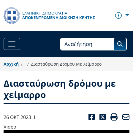
Παράκαμψη προς το κυρίως περιεχόμενο
ΕΛΛΗΝΙΚΗ ΔΗΜΟΚΡΑΤΙΑ
ΑΠΟΚΕΝΤΡΩΜΈΝΗ ΔΙΟΊΚΗΣΗ ΚΡΉΤΗΣ
Αρχική
Διασταύρωση Δρόμου Με Χείμαρρο
Διασταύρωση δρόμου με
χείμαρρο
FACEBOO
TWITT
PRI
26 ΟΚΤ 2023
|
Video