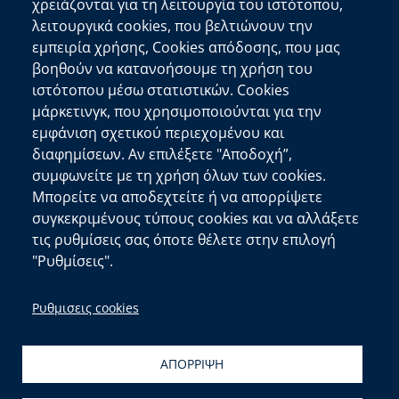
Επικοινωνία
χρειάζονται για τη λειτουργία του ιστότοπου,
λειτουργικά cookies, που βελτιώνουν την
Αποκεντρωμένη Διοίκηση Κρήτης
εμπειρία χρήσης, Cookies απόδοσης, που μας
Πλατεία Κουντουριώτη 71202 Ηράκλειο
βοηθούν να κατανοήσουμε τη χρήση του
Επικοινωνήστε μαζί μας
ιστότοπου μέσω στατιστικών. Cookies
μάρκετινγκ, που χρησιμοποιούνται για την
Χρήσιμοι Σύνδεσμοι
εμφάνιση σχετικού περιεχομένου και
Ελληνική Κυβέρνηση
διαφημίσεων. Αν επιλέξετε "Αποδοχή”,
Ευρωπαϊκή Επιτροπή
συμφωνείτε με τη χρήση όλων των cookies.
Μπορείτε να αποδεχτείτε ή να απορρίψετε
Πληροφορίες Ιστότοπου
συγκεκριμένους τύπους cookies και να αλλάξετε
Διαύγεια
τις ρυθμίσεις σας όποτε θέλετε στην επιλογή
Δήλωση Προσβασιμότητας
"Ρυθμίσεις".
copyright © 2026
Δ/νση Πληροφορικής και
Ρυθμισεις cookies
Επικοινωνιών
| Ανάπτυξη:
Τμ. Σχεδιασμού και
Υποστήριξης Συστημάτων
&
Αιγαίου Solutions
ΑΠΟΡΡΙΨΗ