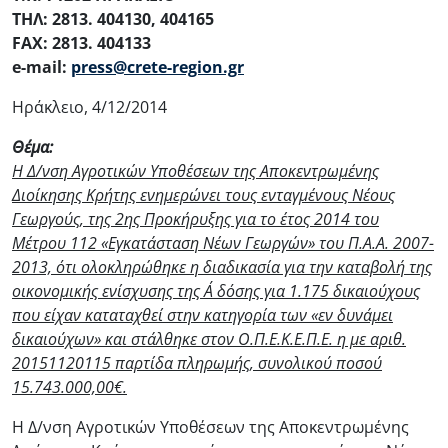
ΤΗΛ: 2813. 404130, 404165
FAX: 2813. 404133
e-mail:
press@crete-region.gr
Ηράκλειο, 4/12/2014
Θέμα:
Η Δ/νση Αγροτικών Υποθέσεων της Αποκεντρωμένης
Διοίκησης Κρήτης ενημερώνει τους ενταγμένους Νέους
Γεωργούς, της 2ης Προκήρυξης για το έτος 2014 του
Μέτρου 112 «Εγκατάσταση Νέων Γεωργών» του Π.Α.Α. 2007-
2013, ότι ολοκληρώθηκε η διαδικασία για την καταβολή της
οικονομικής ενίσχυσης της Α΄ δόσης για 1.175 δικαιούχους
που είχαν καταταχθεί στην κατηγορία των «εν δυνάμει
δικαιούχων» και στάλθηκε στον Ο.Π.Ε.Κ.Ε.Π.Ε. η με αριθ.
20151120115 παρτίδα πληρωμής, συνολικού ποσού
15.743.000,00€.
Η Δ/νση Αγροτικών Υποθέσεων της Αποκεντρωμένης