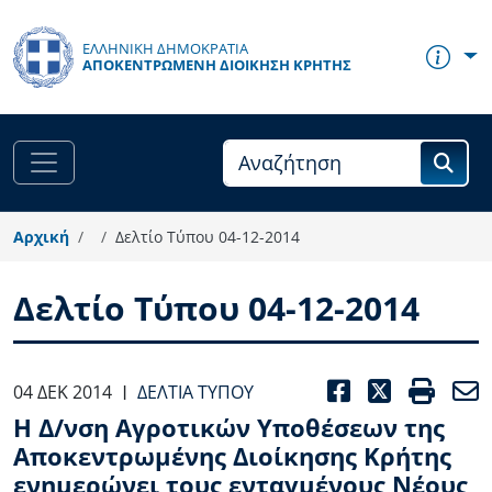
Παράκαμψη προς το κυρίως περιεχόμενο
ΕΛΛΗΝΙΚΗ ΔΗΜΟΚΡΑΤΙΑ
ΑΠΟΚΕΝΤΡΩΜΈΝΗ ΔΙΟΊΚΗΣΗ ΚΡΉΤΗΣ
Αρχική
Δελτίο Τύπου 04-12-2014
Δελτίο Τύπου 04-12-2014
FACEBOO
TWITT
PRI
04 ΔΕΚ 2014
ΔΕΛΤΊΑ ΤΎΠΟΥ
|
Η Δ/νση Αγροτικών Υποθέσεων της
Αποκεντρωμένης Διοίκησης Κρήτης
ενημερώνει τους ενταγμένους Νέους