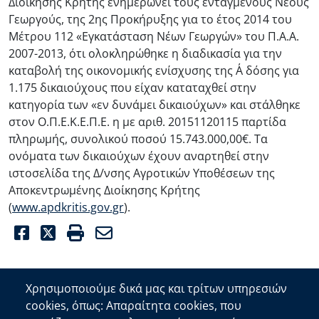
Διοίκησης Κρήτης ενημερώνει τους ενταγμένους Νέους
Γεωργούς, της 2ης Προκήρυξης για το έτος 2014 του
Μέτρου 112 «Εγκατάσταση Νέων Γεωργών» του Π.Α.Α.
2007-2013, ότι ολοκληρώθηκε η διαδικασία για την
καταβολή της οικονομικής ενίσχυσης της Α΄ δόσης για
1.175 δικαιούχους που είχαν καταταχθεί στην
κατηγορία των «εν δυνάμει δικαιούχων» και στάλθηκε
στον Ο.Π.Ε.Κ.Ε.Π.Ε. η με αριθ. 20151120115 παρτίδα
πληρωμής, συνολικού ποσού 15.743.000,00€. Τα
ονόματα των δικαιούχων έχουν αναρτηθεί στην
ιστοσελίδα της Δ/νσης Αγροτικών Υποθέσεων της
Αποκεντρωμένης Διοίκησης Κρήτης
(
www.apdkritis.gov.gr
).
Facebook
Twitter
Print
Email
Χρησιμοποιούμε δικά μας και τρίτων υπηρεσιών
cookies, όπως: Απαραίτητα cookies, που