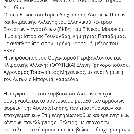
Νικόλαο Μακρυνάκη, Μέλος Δ.Σ. του Επιμελητηρίου
Λασιθίου.
Ο υπεύθυνος του Τομέα Διαχείρισης Υδατικών Πόρων
και Κλιματικής Αλλαγής του Ελληνικού Κέντρου
Βιοτόπων – Υγροτόπων (ΕΚΒΥ) του Εθνικού Μουσείου
Φυσικής Ιστορίας Γουλανδρή, Δημήτριος Παπαδήμος,
με αναπληρώτρια την Ειρήνη Βαρσαμή, μέλος του
ΕΚΒΥ.
Η εκπρόσωπος του Οργανισμού Περιβάλλοντος και
Κλιματικής Αλλαγής (ΟΦΥΠΕΚΑ) Ελένη Γρηγοροπούλου,
Αγρονόμος Τοπογράφος Μηχανικός, με αναπληρωτή
τον Αντώνιο Μπαρνιά, Δασολόγο.
Η συγκρότηση του Συμβουλίου Υδάτων ενισχύει τη
συνεργασία και το συντονισμό μεταξύ των αρμόδιων
φορέων, της Αυτοδιοίκησης, των επιστημονικών και
επαγγελματικών Επιμελητηρίων καθώς και ερευνητικών
κέντρων πανελλήνιας εμβέλειας, με στόχο την
αποτελεσματική προστασία και βιώσιμη διαχείριση των