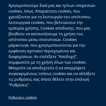
Χρησιμοποιούμε δικά μας και τρίτων υπηρεσιών
cookies, όπως: Απαραίτητα cookies, που
Επικοινωνία
χρειάζονται για τη λειτουργία του ιστότοπου,
λειτουργικά cookies, που βελτιώνουν την
Αποκεντρωμένη Διοίκηση Κρήτης
εμπειρία χρήσης, Cookies απόδοσης, που μας
Πλατεία Κουντουριώτη 71202 Ηράκλειο
βοηθούν να κατανοήσουμε τη χρήση του
Επικοινωνήστε μαζί μας
ιστότοπου μέσω στατιστικών. Cookies
μάρκετινγκ, που χρησιμοποιούνται για την
Χρήσιμοι Σύνδεσμοι
εμφάνιση σχετικού περιεχομένου και
Ελληνική Κυβέρνηση
διαφημίσεων. Αν επιλέξετε "Αποδοχή”,
Ευρωπαϊκή Επιτροπή
συμφωνείτε με τη χρήση όλων των cookies.
Μπορείτε να αποδεχτείτε ή να απορρίψετε
Πληροφορίες Ιστότοπου
συγκεκριμένους τύπους cookies και να αλλάξετε
Διαύγεια
τις ρυθμίσεις σας όποτε θέλετε στην επιλογή
Δήλωση Προσβασιμότητας
"Ρυθμίσεις".
copyright © 2026
Δ/νση Πληροφορικής και
Ρυθμισεις cookies
Επικοινωνιών
| Ανάπτυξη:
Τμ. Σχεδιασμού και