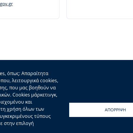
.gov.gr
es, όπως: Απαραίτητα
Χρήσιμοι Σύνδεσμοι
Πλη
οπου, λειτουργικά cookies,
σης, που μας βοηθούν να
Ελληνική Κυβέρνηση
Δι
κών. Cookies μάρκετινγκ,
Ευρωπαϊκή Επιτροπή
Δή
ριεχομένου και
ε τη χρήση όλων των
ΑΠΟΡΡΙΨΗ
συγκεκριμένους τύπους
Επικοινωνιών
| Ανάπτυξη:
Τμ. Σχεδιασμού και Υποστήριξη
τε στην επιλογή