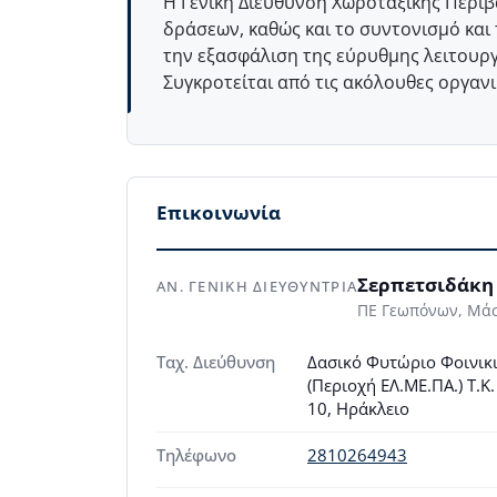
Η Γενική Διεύθυνση Χωροταξικής Περιβ
δράσεων, καθώς και το συντονισμό και
την εξασφάλιση της εύρυθμης λειτουργ
Συγκροτείται από τις ακόλουθες οργανι
Επικοινωνία
Σερπετσιδάκη
ΑΝ. ΓΕΝΙΚΗ ΔΙΕΥΘΥΝΤΡΙΑ
ΠΕ Γεωπόνων, Μά
Ταχ. Διεύθυνση
Δασικό Φυτώριο Φοινικ
(Περιοχή ΕΛ.ΜΕ.ΠΑ.) Τ.Κ
10, Ηράκλειο
Τηλέφωνο
2810264943