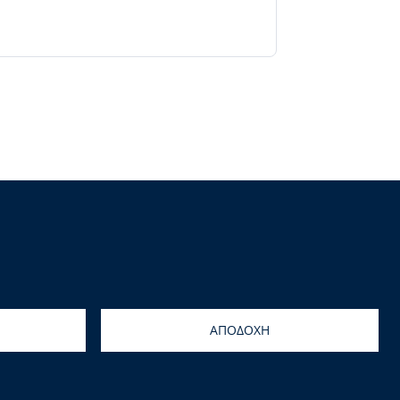
ροφορίες Ιστότοπου
αύγεια
λωση Προσβασιμότητας
ΑΠΟΔΟΧΗ
ς Συστημάτων
&
Αιγαίου Solutions