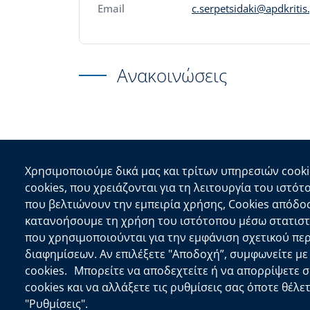
Email
c.serpetsidaki@apdkritis
Ανακοινώσεις
Χρησιμοποιούμε δικά μας και τρίτων υπηρεσιών cooki
Επικοινωνία
cookies, που χρειάζονται για τη λειτουργία του ιστότ
που βελτιώνουν την εμπειρία χρήσης, Cookies απόδο
Αποκεντρωμένη Διοίκηση Κρήτης
κατανοήσουμε τη χρήση του ιστότοπου μέσω στατιστι
Πλατεία Κουντουριώτη 71202 Ηράκλειο
που χρησιμοποιούνται για την εμφάνιση σχετικού πε
Επικοινωνήστε μαζί μας
διαφημίσεων. Αν επιλέξετε "Αποδοχή”, συμφωνείτε μ
cookies. Μπορείτε να αποδεχτείτε ή να απορρίψετε 
copyright © 2026
Δ/νση Πληροφορικής και 
cookies και να αλλάξετε τις ρυθμίσεις σας όποτε θέλε
"Ρυθμίσεις".