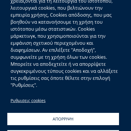
Επικοινωνία
χρειάζονται για τη λειτουργία του ιστότοπου,
λειτουργικά cookies, που βελτιώνουν την
Αποκεντρωμένη Διοίκηση Κρήτης
εμπειρία χρήσης, Cookies απόδοσης, που μας
Πλατεία Κουντουριώτη 71202 Ηράκλειο
βοηθούν να κατανοήσουμε τη χρήση του
Επικοινωνήστε μαζί μας
ιστότοπου μέσω στατιστικών. Cookies
μάρκετινγκ, που χρησιμοποιούνται για την
Χρήσιμοι Σύνδεσμοι
εμφάνιση σχετικού περιεχομένου και
Ελληνική Κυβέρνηση
διαφημίσεων. Αν επιλέξετε "Αποδοχή”,
Ευρωπαϊκή Επιτροπή
συμφωνείτε με τη χρήση όλων των cookies.
Μπορείτε να αποδεχτείτε ή να απορρίψετε
Πληροφορίες Ιστότοπου
συγκεκριμένους τύπους cookies και να αλλάξετε
Διαύγεια
τις ρυθμίσεις σας όποτε θέλετε στην επιλογή
Δήλωση Προσβασιμότητας
"Ρυθμίσεις".
copyright © 2026
Δ/νση Πληροφορικής και
Ρυθμισεις cookies
Επικοινωνιών
| Ανάπτυξη:
Τμ. Σχεδιασμού και
Υποστήριξης Συστημάτων
&
Αιγαίου Solutions
ΑΠΟΡΡΙΨΗ