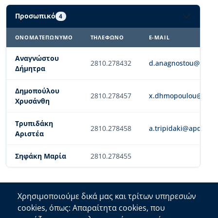
Προσωπικό
4
ΟΝΟΜΑΤΕΠΏΝΥΜΟ
ΤΗΛΈΦΩΝΟ
E-MAIL
Αναγνώστου
2810.278432
d.anagnostou@apdkri
Δήμητρα
Δημοπούλου
2810.278457
x.dhmopoulou@apdkri
Χρυσάνθη
Τρυπιδάκη
2810.278458
a.tripidaki@apdkritis
Αριστέα
Σηφάκη Μαρία
2810.278455
Χρησιμοποιούμε δικά μας και τρίτων υπηρεσιών
cookies, όπως: Απαραίτητα cookies, που