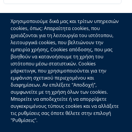
Χρησιμοποιούμε δικά μας και τρίτων υπηρεσιών
cookies, όπως: Απαραίτητα cookies, που
Επικοινωνία
χρειάζονται για τη λειτουργία του ιστότοπου,
λειτουργικά cookies, που βελτιώνουν την
Αποκεντρωμένη Διοίκηση Κρήτης
εμπειρία χρήσης, Cookies απόδοσης, που μας
Πλατεία Κουντουριώτη 71202 Ηράκλειο
βοηθούν να κατανοήσουμε τη χρήση του
Επικοινωνήστε μαζί μας
ιστότοπου μέσω στατιστικών. Cookies
μάρκετινγκ, που χρησιμοποιούνται για την
Χρήσιμοι Σύνδεσμοι
εμφάνιση σχετικού περιεχομένου και
Ελληνική Κυβέρνηση
διαφημίσεων. Αν επιλέξετε "Αποδοχή”,
Ευρωπαϊκή Επιτροπή
συμφωνείτε με τη χρήση όλων των cookies.
Μπορείτε να αποδεχτείτε ή να απορρίψετε
Πληροφορίες Ιστότοπου
συγκεκριμένους τύπους cookies και να αλλάξετε
Διαύγεια
τις ρυθμίσεις σας όποτε θέλετε στην επιλογή
Δήλωση Προσβασιμότητας
"Ρυθμίσεις".