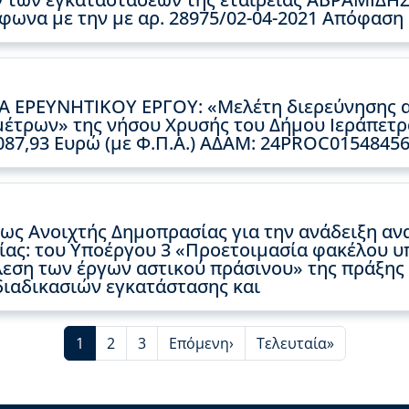
φωνα με την με αρ. 28975/02-04-2021 Απόφαση
Α ΕΡΕΥΝΗΤΙΚΟΥ ΕΡΓΟΥ: «Μελέτη διερεύνησης α
μέτρων» της νήσου Χρυσής του Δήμου Ιεράπετρ
087,93 Ευρώ (με Φ.Π.Α.) ΑΔΑΜ: 24PROC0154845
ς Ανοιχτής Δημοπρασίας για την ανάδειξη ανα
ίας: του Υποέργου 3 «Προετοιμασία φακέλου 
έλεση των έργων αστικού πράσινου» της πράξη
διαδικασιών εγκατάστασης και
Current page
Page
Page
Next page
Last page
1
2
3
Επόμενη›
Τελευταία»