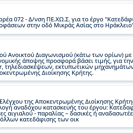
ρέα 072 - Δ/νση ΠΕ.ΧΩ.Σ. για το έργο "Κατεδά
ποφάσεων στην οδό Μικράς Ασίας στο Ηράκλειο"
ού Ανοικτού Διαγωνισμού (κάτω των ορίων) με 
ομικής άποψης προσφορά βάσει τιμής, για τη
r, τηλεδιασκέψεων, εκτυπωτικών μηχανημάτων
οκεντρωμένης Διοίκησης Κρήτης.
 Ελέγχου της Αποκεντρωμένης Διοίκησης Κρήτη
πιλογή αναδόχου κατασκευής του έργου: Κατεδ
ες αιγιαλού - παραλίας – δασικές ή αναδασωτέε
όλλων κατεδάφισης των οικ